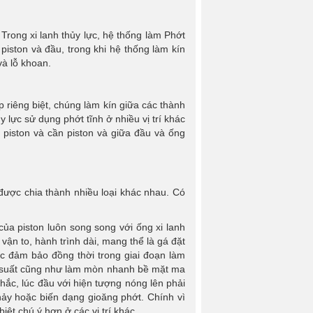
rong xi lanh thủy lực, hệ thống làm Phớt
piston và đầu, trong khi hệ thống làm kín
và lỗ khoan.
p riêng biệt, chúng làm kín giữa các thành
lực sử dụng phớt tĩnh ở nhiều vị trí khác
a piston và cần piston và giữa đầu và ống
được chia thành nhiều loại khác nhau. Có
của piston luôn song song với ống xi lanh
 vận to, hành trình dài, mang thể là gá đặt
ợc đảm bảo đồng thời trong giai đoạn làm
g suất cũng như làm mòn nhanh bề mặt ma
khắc, lúc đầu với hiện tượng nóng lên phải
hảy hoặc biến dạng gioăng phớt. Chính vì
ệt chú ý hơn ở các vị trí khác.