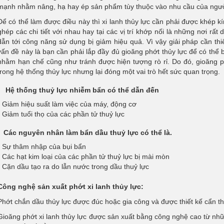
mạnh nhằm nâng, hạ hay ép sản phẩm tùy thuộc vào nhu cầu của ngườ
Để có thể làm được điều này thì xi lanh thủy lực cần phải được khép kín
ghép các chi tiết với nhau hay tại các vị trí khớp nối là những nơi rất 
dẫn tới công năng sử dụng bị giảm hiệu quả. Vì vậy giải pháp cần thi
vấn đề này là bạn cần phải lắp đầy đủ gioăng phớt thủy lực để có thể bị
nhằm hạn chế cũng như tránh được hiện tượng rò rỉ. Do đó, gioăng phớ
trong hệ thống thủy lực nhưng lại đóng một vai trò hết sức quan trọng.
Hệ thống thuỷ lực nhiễm bẩn có thể dẫn đến
- Giảm hiệu suất làm việc của máy, động cơ
- Giảm tuổi thọ của các phần tử thuỷ lực
Các nguyên nhân làm bẩn dầu thuỷ lực có thể là.
- Sự thâm nhập của bụi bẩn
- Các hạt kim loại của các phần tử thuỷ lực bị mài mòn
- Cặn dầu tạo ra do lẫn nước trong dầu thuỷ lực
Công nghệ sản xuất phớt xi lanh thủy lực:
Phớt chắn dầu thủy lực được đúc hoặc gia công và được thiết kế cẩn 
Gioăng phớt xi lanh thủy lực được sản xuất bằng công nghệ cao từ n