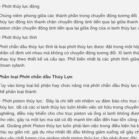
+ Phớt thủy lực động
Chúng niêm phong giữa các thành phần trong chuyển động tương đối. T
thủy lực động kín thanh chặn chuyển động tịnh tiến qua lại giữa thanh 
piston chặn chuyển động tịnh tiến qua lại giữa ống của xi lanh thủy lực 
+ Phớt thủy lực tĩnh
Phớt chắn dầu thủy lực tĩnh là loại phớt thủy lực được đặt trong một hộ
phần cố định với nhau mà không có chuyển động tương đối. Xi lanh thủy 
nhau tùy theo thiết kế và cấu tạo. Phổ biến nhất là các phớt tĩnh giữ
khoan xylanh.
Phân loại Phớt chắn dầu Thủy Lực
Tùy vào từng loại bộ phận hay chức năng mà phớt chắn dầu thủy lực 
thể phân loại thành:
+ Phớt piston thủy lực: Đây là chi tiết với nhiệm vụ đảm bảo cho trục 
thủy lực. tất cả các xi lanh thủy lực luôn khiến việc sở hữu trọng chuyển
nghiêng, điều này khiến cho cho trục piston và ống xi lanh không đư
cho việc, gây ra một lực ma sát có độ mạnh lớn dẫn đến hao tổn côn
sát. Gioăng phớt Piston thủy lực luôn phải làm việc trong điều kiện hà 
chịu sự giãn nở, giả dụ như nhiệt độ dầu không giảm xuống sẽ gây c
như vậy chất lượng của gioăng phớt piston thủy lực cần phải được đặc bi