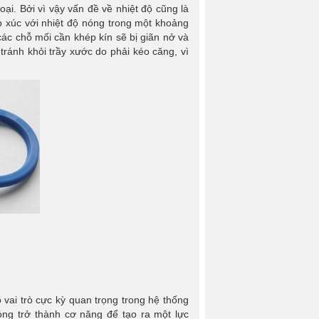
ại. Bởi vì vậy vấn đề về nhiệt độ cũng là
p xúc với nhiệt độ nóng trong một khoảng
 các chỗ mối cần khép kín sẽ bị giãn nở và
tránh khỏi trầy xước do phải kéo căng, vì
ó vai trò cực kỳ quan trọng trong hệ thống
lỏng trở thành cơ năng để tạo ra một lực