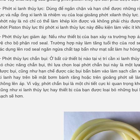
+ Phớt xi lanh thủy lực: Dùng để ngăn chặn và hạn chế được những rò 
lực và nắp ống xi lanh là nhiệm vụ của loại gioăng phớt xilanh thủy lực
phớt này là nó chỉ có thể làm khép kín được và không phải chịu đượ
phớt Piston thủy lực thì phớt xi lanh thủy lực này điều kiện làm việc ít k
+ Phớt thủy lực giảm áp: Nếu như thiết bị của bạn xảy ra trường hợp áp
vệ cho bộ phận rod seal. Trường hợp này làm tăng tuổi thọ của rod s
tác dụng lên rod seal ngăn ngừa chất tạp bẩn như mạt sắt làm hư hỏng
+ Phớt thủy lực chắn bụi: Ở bất cứ thiết bị nào tại vị trí cần xi lanh th
có chức năng chắn bụi, thì lựa chọn loại phớt chắn bụi này là một l
được bụi, cũng như hạn chế được các bụi bẩn bám vào làm sạch cần xi
xi lanh hay trên bề mặt bơm bánh răng hoặc trên gioăng phớt sẽ l
không lên áp. Vì vậy, phớt chắn bụi là một chi tiết cực kì quan trọng 
cũng như xi lanh thủy lực hay thiết bị của bạn được loại bỏ những bụi
sạch sẽ hơn.