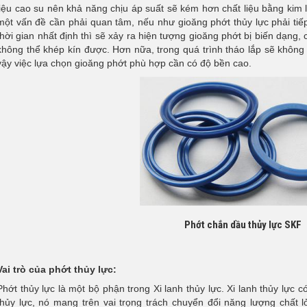
liệu cao su nên khả năng chịu áp suất sẽ kém hơn chất liệu bằng kim lo
một vấn đề cần phải quan tâm, nếu như gioăng phớt thủy lực phải tiế
thời gian nhất định thì sẽ xảy ra hiện tượng gioăng phớt bị biến dạng,
không thể khép kín được. Hơn nữa, trong quá trình tháo lắp sẽ không 
vậy việc lựa chọn gioăng phớt phù hợp cần có độ bền cao.
Phớt chắn dầu thủy lực SKF
Vai trò của phớt thủy lực:
Phớt thủy lực là một bộ phận trong Xi lanh thủy lực. Xi lanh thủy lực c
thủy lực, nó mang trên vai trọng trách chuyển đổi năng lượng chất 