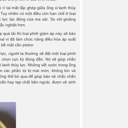
rỉ tại mặt lắp ghép giữa ống xi lanh thủy
. Tuy nhiên có một điều còn hạn chế ở loại
c lực tác động của ma sát. So với gioăng
hắc nghiệt hơn.
 quá tải thì loại phớt giảm áp này sẽ bảo
eal vì đã làm chức năng điều hòa áp suất
 bề mặt cần piston
ủy lực, người ta thường sẽ đặt một loại phớt
ựa chọn cực kỳ đúng đắn. Nó sẽ giúp chắn
 lanh thủy lực. Những vết xước trong ống
àm các phần tử bị mài mòn, không kín và
không thể bỏ qua để giúp bảo vệ chắc chắn
 bẩn hay tạp chất bên ngoài, được vệ sinh