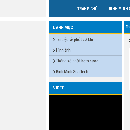
TRANG CHỦ
BINH MINH 
Tr
DANH MỤC
Tài Liệu về phớt cơ khí.
Hình ảnh
Thông số phớt bơm nước
Binh Minh SealTech
VIDEO