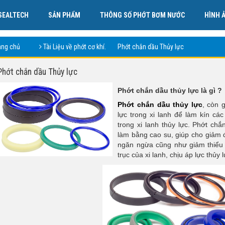
SEALTECH
SẢN PHẨM
THÔNG SỐ PHỚT BƠM NƯỚC
HÌNH 
TÀI LIỆU VỀ PHỚT CƠ KHÍ.
LIÊN HỆ
ang chủ
Tài Liệu về phớt cơ khí.
Phớt chắn dầu Thủy lực
Phớt chắn dầu Thủy lực
Phớt chắn dầu thủy lực là gì ?
Phớt chắn dầu thủy lực
, còn 
lực trong xi lanh để làm kín c
trong xi lanh thủy lực. Phớt chắ
làm bằng cao su, giúp cho giảm 
ngăn ngừa cũng như giảm thiểu 
trục của xi lanh, chịu áp lực thủy l