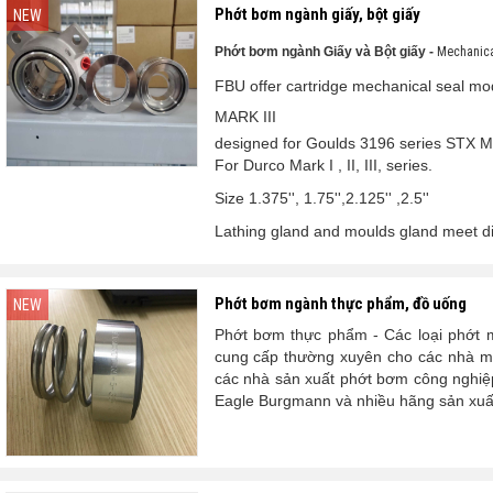
Phớt bơm ngành giấy, bột giấy
NEW
Phớt bơm ngành Giấy và Bột giấy -
Mechanica
FBU offer cartridge mechanical seal m
MARK III
designed for Goulds 3196 series STX 
For Durco Mark I , II, III, series.
Size 1.375'', 1.75'',2.125'' ,2.5''
Lathing gland and moulds gland meet dif
Phớt bơm ngành thực phẩm, đồ uống
NEW
Phớt bơm thực phẩm - Các loại phớt
cung cấp thường xuyên cho các nhà m
các nhà sản xuất phớt bơm công nghiệp
Eagle Burgmann và nhiều hãng sản xuất