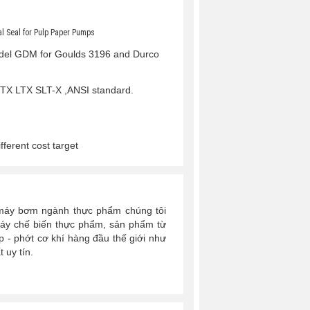
l Seal for Pulp Paper Pumps
odel GDM for Goulds 3196 and Durco
MTX LTX SLT-X ,ANSI standard.
ferent cost target
 máy bơm ngành thực phẩm chúng tôi
áy chế biến thực phẩm, sản phẩm từ
 - phớt cơ khí hàng đầu thế giới như
 uy tín.