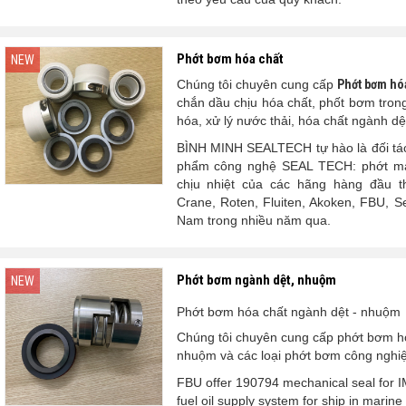
Phớt bơm hóa chất
NEW
Chúng tôi chuyên cung cấp
Phớt bơm hó
chắn dầu chịu hóa chất, phốt bơm trong 
hóa, xử lý nước thải, hóa chất ngành dệ
BÌNH MINH SEALTECH tự hào là đối tác 
phẩm công nghệ SEAL TECH: phớt má
chịu nhiệt của các hãng hàng đầu t
Crane, Roten, Fluiten, Akoken, FBU, Seo
Nam trong nhiều năm qua.
Phớt bơm ngành dệt, nhuộm
NEW
Phớt bơm hóa chất ngành dệt - nhuộm
Chúng tôi chuyên cung cấp phớt bơm h
nhuộm và các loại phớt bơm công nghiệ
FBU offer 190794 mechanical seal for 
fuel oil supply system for ship in marine