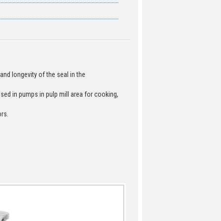
 and longevity of the seal in the
sed in pumps in pulp mill area for cooking,
rs.