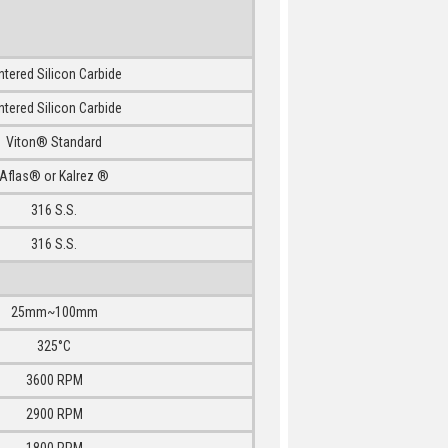
ntered Silicon Carbide
ntered Silicon Carbide
Viton® Standard
Aflas® or Kalrez ®
316 S.S.
316 S.S.
25mm~100mm
325°C
3600 RPM
2900 RPM