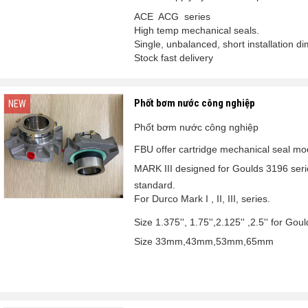
ACE ACG series
High temp mechanical seals.
Single, unbalanced, short installation d
Stock fast delivery
Phốt bơm nước công nghiệp
NEW
Phốt bơm nước công nghiệp
FBU offer cartridge mechanical seal m
MARK III
designed for Goulds 3196 ser
standard.
For Durco Mark I , II, III, series.
Size 1.375'', 1.75'',2.125'' ,2.5''
for Gou
Size 33mm,43mm,53mm,65mm