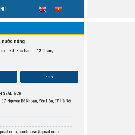
ẢNH
, nước nóng
 sx:
EU
Bảo hành:
12 Tháng
Zalo
H SEALTECH
õ 37, Nguyễn Bá Khoản, Yên Hòa, TP Hà Nội
gmail.com; namhopso@gmail.com