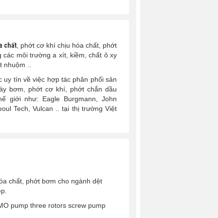
a chất
, phớt cơ khí chịu hóa chất, phớt
các môi trường a xít, kiềm, chất ô xy
t nhuộm ..
uy tín về việc hợp tác phân phối sản
y bơm, phớt cơ khí, phớt chắn dầu
hế giới như: Eagle Burgmann, John
ul Tech, Vulcan .. tại thị trường Việt
óa chất, phớt bơm cho ngành dệt
p.
IMO pump three rotors screw pump