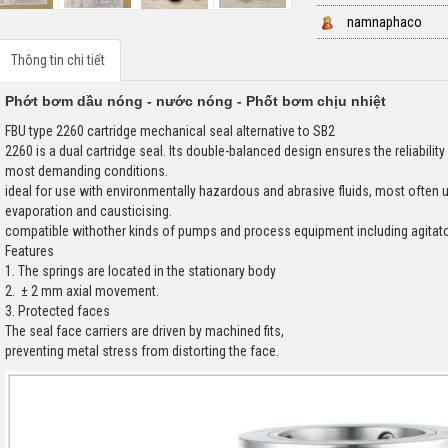
namnaphaco
Thông tin chi tiết
Phớt bơm dầu nóng - nước nóng - Phốt bơm chịu nhiệt
FBU type 2260 cartridge mechanical seal alternative to SB2
2260 is a dual cartridge seal. Its double-balanced design ensures the reliability
most demanding conditions.
ideal for use with environmentally hazardous and abrasive fluids, most often u
evaporation and causticising.
compatible withother kinds of pumps and process equipment including agitato
Features
1. The springs are located in the stationary body
2. ± 2 mm axial movement.
3. Protected faces
The seal face carriers are driven by machined fits,
preventing metal stress from distorting the face.