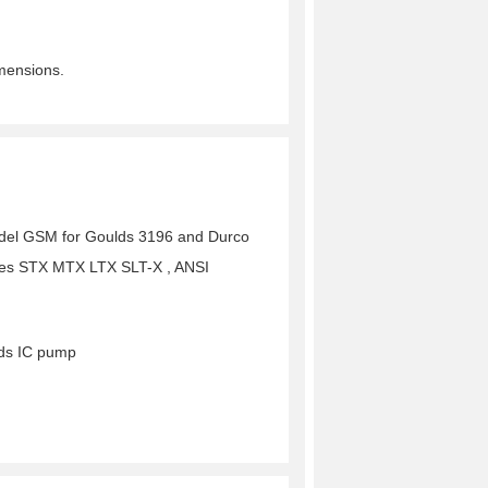
imensions.
odel GSM for Goulds 3196 and Durco
ies STX MTX LTX SLT-X , ANSI
lds IC pump