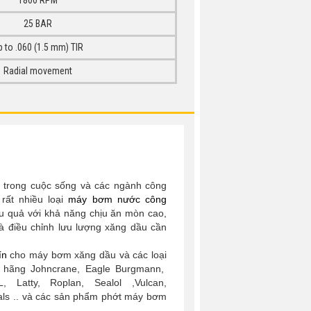
1800 RPM
25 BAR
 to .060 (1.5 mm) TIR
Radial movement
ếu trong cuộc sống và các ngành công
rất nhiều loại
máy bơm nước công
 quả với khả năng chịu ăn mòn cao,
và điều chỉnh lưu lượng xăng dầu cần
ín
cho máy bơm xăng dầu và các loại
 hãng Johncrane, Eagle Burgmann,
 Latty, Roplan, Sealol ,Vulcan,
eals .. và các sản phẩm phớt máy bơm