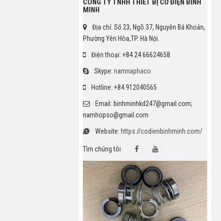
CÔNG TY TNHH THIẾT BỊ CƠ ĐIỆN BÌNH
MINH
Địa chỉ: Số 23, Ngõ 37, Nguyễn Bá Khoản,
Phường Yên Hòa,TP. Hà Nội.
Điện thoại: +84 24 66624658
Skype:
namnaphaco
Hotline: +84 912040565
Email: binhminhkd247@gmail.com;
namhopso@gmail.com
Website:
https://codienbinhminh.com/
Tìm chúng tôi