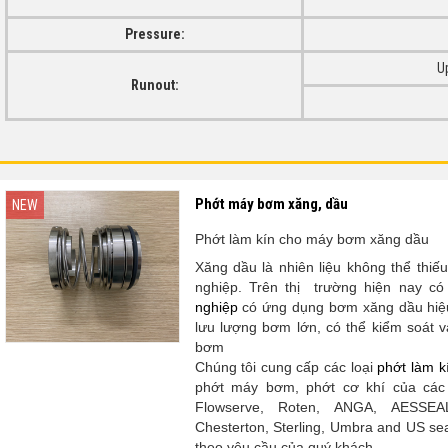
Pressure:
Up
Runout:
Phớt máy bơm xăng, dầu
NEW
Phớt làm kín cho máy bơm xăng dầu
Xăng dầu là nhiên liệu không thể thi
nghiệp. Trên thị trường hiện nay có 
nghiệp
có ứng dụng bơm xăng dầu hiệu
lưu lượng bơm lớn, có thể kiểm soát 
bơm
Chúng tôi cung cấp các loại
phớt làm k
phớt máy bơm, phớt cơ khí của các
Flowserve, Roten, ANGA, AESSEAL,
Chesterton, Sterling, Umbra and US s
theo yêu cầu của quý khách.