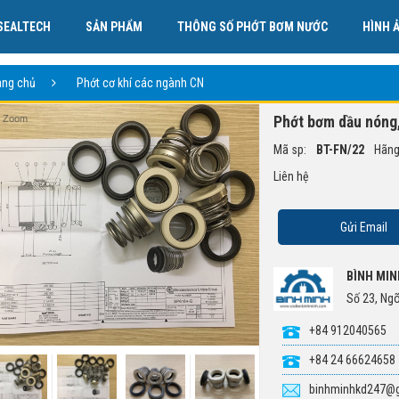
SEALTECH
SẢN PHẨM
THÔNG SỐ PHỚT BƠM NƯỚC
HÌNH 
TÀI LIỆU VỀ PHỚT CƠ KHÍ.
LIÊN HỆ
ang chủ
Phớt cơ khí các ngành CN
Phớt bơm dầu nóng
Zoom
Mã sp:
BT-FN/22
Hãng
Liên hệ
Gửi Email
BÌNH MIN
Số 23, Ng
+84 912040565
+84 24 66624658
binhminhkd247@