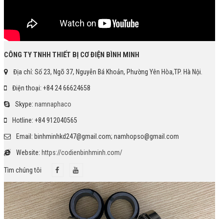
CÔNG TY TNHH THIẾT BỊ CƠ ĐIỆN BÌNH MINH
Địa chỉ: Số 23, Ngõ 37, Nguyễn Bá Khoản, Phường Yên Hòa,TP. Hà Nội.
Điện thoại: +84 24 66624658
Skype:
namnaphaco
Hotline: +84 912040565
Email: binhminhkd247@gmail.com; namhopso@gmail.com
Website:
https://codienbinhminh.com/
Tìm chúng tôi