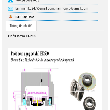
+84 24 66624658
binhminhkd247@gmail.com; namhopso@gmail.com
namnaphaco
Thông tin chi tiết
Phớt bơm ED560