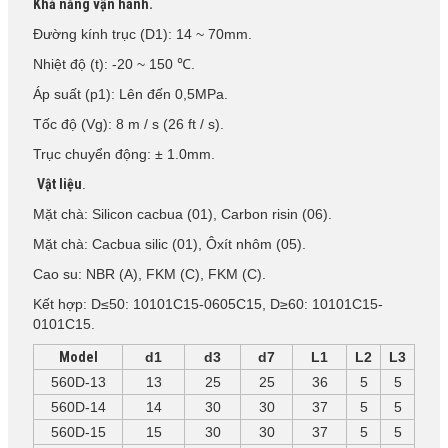
Khả năng vận hành.
Đường kính trục (D1): 14 ~ 70mm.
Nhiệt độ (t): -20 ~ 150 ℃.
Áp suất (p1): Lên đến 0,5MPa.
Tốc độ (Vg): 8 m / s (26 ft / s).
Trục chuyển động: ± 1.0mm.
Vật liệu
.
Mặt chà: Silicon cacbua (01), Carbon risin (06).
Mặt chà: Cacbua silic (01), Ôxít nhôm (05).
Cao su: NBR (A), FKM (C), FKM (C).
Kết hợp: D≤50: 10101C15-0605C15, D≥60: 10101C15-
0101C15.
Model
d1
d3
d7
L1
L2
L3
560D-13
13
25
25
36
5
5
560D-14
14
30
30
37
5
5
560D-15
15
30
30
37
5
5