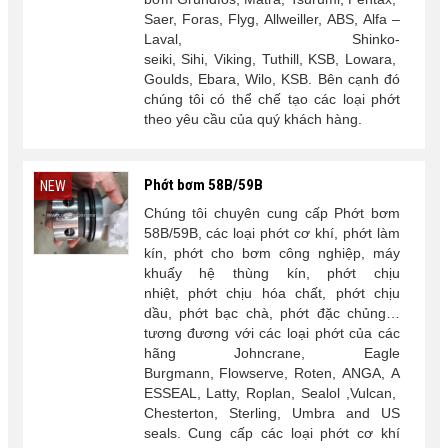
Saer, Foras, Flyg, Allweiller, ABS, Alfa –
Laval, Shinko-
seiki, Sihi, Viking, Tuthill, KSB, Lowara,
Goulds, Ebara, Wilo, KSB. Bên cạnh đó
chúng tôi có thể chế tạo các loại phớt
theo yêu cầu của quý khách hàng.
Phớt bơm 58B/59B
NEW
Chúng tôi chuyên cung cấp Phớt bơm
58B/59B, các loại phớt cơ khí, phớt làm
kín, phớt cho bơm công nghiệp, máy
khuấy hệ thùng kín, phớt chịu
nhiệt, phớt chịu hóa chất, phớt chịu
dầu, phớt bạc chà, phớt đặc chủng…
tương đương với các loại phớt của các
hãng Johncrane, Eagle
Burgmann, Flowserve, Roten, ANGA, A
ESSEAL, Latty, Roplan, Sealol ,Vulcan,
Chesterton, Sterling, Umbra and US
seals. Cung cấp các loại phớt cơ khí