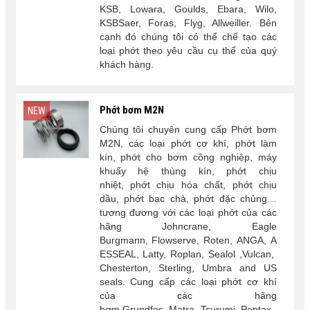
KSB, Lowara, Goulds, Ebara, Wilo,
KSBSaer, Foras, Flyg, Allweiller. Bên
cạnh đó chúng tôi có thể chế tạo các
loại phớt theo yêu cầu cụ thể của quý
khách hàng.
Phớt bơm M2N
NEW
Chúng tôi chuyên cung cấp Phớt bơm
M2N, các loại phớt cơ khí, phớt làm
kín, phớt cho bơm công nghiệp, máy
khuấy hệ thùng kín, phớt chịu
nhiệt, phớt chịu hóa chất, phớt chịu
dầu, phớt bạc chà, phớt đặc chủng…
tương đương với các loại phớt của các
hãng Johncrane, Eagle
Burgmann, Flowserve, Roten, ANGA, A
ESSEAL, Latty, Roplan, Sealol ,Vulcan,
Chesterton, Sterling, Umbra and US
seals. Cung cấp các loại phớt cơ khí
của các hãng
bơm Grundfos, Matra, Tsurumi, Pentax,