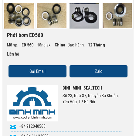
Phớt bơm ED560
Mã sp:
ED 560
Hãng sx:
China
Bảo hành:
12 Tháng
Liên hệ
Gửi Email
Zalo
BÌNH MINH SEALTECH
Số 23, Ngõ 37, Nguyễn Bá Khoản,
Yên Hòa, TP Hà Nội
+84 912040565