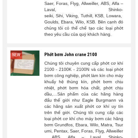
Saer, Foras, Flyg, Allweiller, ABS, Alfa –
Laval, Shinko-
seiki, Sihi, Viking, Tuthill, KSB, Lowara,
Goulds, Ebara, Wilo, KSB. Bên cạnh đó
chúng tôi có thể chế tạo các loại phớt
theo yêu cầu của quý khách hàng.
Phớt bơm John crane 2100
NEW
Chúng tôi chuyên cung cấp phớt cơ khí
2100 - 2100K - 2100N và các loại phớt
bơm công nghiệp, phớt làm kín cho máy
khuấy hệ thùng kín, phớt bơm chịu
nhiệt, phớt bơm hóa chất, phớt chịu
dầu,…Sản phẩm của các hãng hàng
đấu thế giới như Eagle Burgmann và
các hãng sản xuất phớt cơ khí uy tín
trên thế giới. Chúng tôi cung cấp các
loại phớt cơ khí cho máy bơm các hãng
bơm Grundfos,
Ebara, Wilo,
Matra, Tsur
umi, Pentax, Saer, Foras, Flyg, Allweiller
, ABS, Alfa – Laval, Shinko-