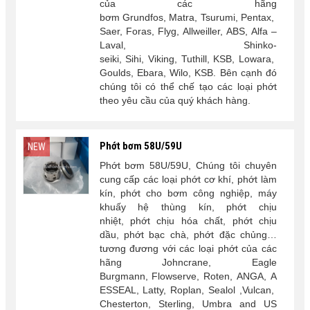
của các hãng
bơm Grundfos, Matra, Tsurumi, Pentax,
Saer, Foras, Flyg, Allweiller, ABS, Alfa –
Laval, Shinko-
seiki, Sihi, Viking, Tuthill, KSB, Lowara,
Goulds, Ebara, Wilo, KSB. Bên cạnh đó
chúng tôi có thể chế tạo các loại phớt
theo yêu cầu của quý khách hàng.
Phớt bơm 58U/59U
NEW
Phớt bơm 58U/59U, Chúng tôi chuyên
cung cấp các loại phớt cơ khí, phớt làm
kín, phớt cho bơm công nghiệp, máy
khuấy hệ thùng kín, phớt chịu
nhiệt, phớt chịu hóa chất, phớt chịu
dầu, phớt bạc chà, phớt đặc chủng…
tương đương với các loại phớt của các
hãng Johncrane, Eagle
Burgmann, Flowserve, Roten, ANGA, A
ESSEAL, Latty, Roplan, Sealol ,Vulcan,
Chesterton, Sterling, Umbra and US