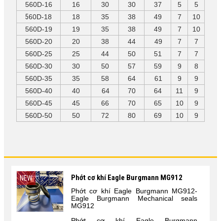
560D-16
16
30
30
37
5
5
5
60D-18
18
35
38
49
7
10
560D-19
19
35
38
49
7
10
560D-20
20
38
44
49
7
7
560D-25
25
44
50
51
7
7
560D-30
30
50
57
59
9
8
560D-35
35
58
64
61
9
9
560D-40
40
64
70
64
11
9
560D-45
45
66
70
65
10
9
560D-50
50
72
80
69
10
9
Phớt cơ khí Eagle Burgmann MG912
NEW
Phớt cơ khí Eagle Burgmann MG912-
Eagle Burgmann Mechanical seals
MG912
Phớt cơ khí Eagle Burgmann