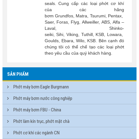
seals. Cung cấp các loại phớt cơ khí
của các hãng
bơm Grundfos, Matra, Tsurumi, Pentax,
Saer, Foras, Flyg, Allweiller, ABS, Alfa –
Laval, Shinko-
seiki, Sihi, Viking, Tuthill, KSB, Lowara,
Goulds, Ebara, Wilo, KSB. Bên cạnh đó
chúng tôi có thể chế tạo các loại phớt
theo yêu cầu của quý khách hàng.
SẢN PHẨM
Phớt máy bơm Eagle Burgmann
Phớt máy bơm nước công nghiệp
Phớt máy bơm FBU - China
Phớt làm kín trục, phớt mặt chà
Phớt cơ khí các ngành CN