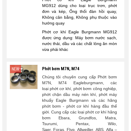
MG912
dùng cho loại trục trơn, phớt
đơn và kép, Ống thổi đàn hồi quay,
Không cân bằng, Không phụ thuộc vào
hướng quay
Phớt cơ khí
Eagle Burgmann MG912
đ
ược ứng dụng: Máy bơm nước sạch,
nước thải, dầu và các chất lỏng ăn mòn
vừa phải khác
Phớt bơm M7N, M74
NEW
Chúng tôi chuyên cung cấp Phớt bơm
M7N, M74 Eagleburgmann, các
loại phớt cơ khí, phớt bơm công nghiệp,
phớt chặn dầu máy nén khí, phớt máy
khuấy Eagle Burgmann và các hãng
phớt bơm - phớt cơ khí hàng đầu thế
giới. Cung cấp các loại phớt cơ khí hãng
bơm Ebara, Grundfos, Matra,
Tsurumi, Pentax, Wilo,
Saer, Foras, Flyg, Allweiller, ABS, Alfa –