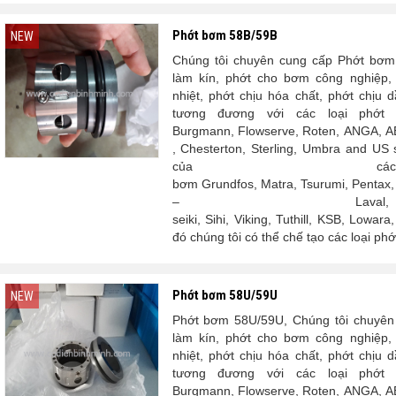
Phớt bơm 58B/59B
NEW
Chúng tôi chuyên cung cấp Phớt bơm 
làm kín, phớt cho bơm công nghiệp,
nhiệt, phớt chịu hóa chất, phớt chịu
tương đương với các loại phớt 
Burgmann, Flowserve, Roten, ANGA, AE
, Chesterton, Sterling, Umbra and US 
của cá
bơm Grundfos, Matra, Tsurumi, Pentax, Sa
– Laval,
seiki, Sihi, Viking, Tuthill, KSB, Lowa
đó chúng tôi có thể chế tạo các loại ph
Phớt bơm 58U/59U
NEW
Phớt bơm 58U/59U, Chúng tôi chuyên 
làm kín, phớt cho bơm công nghiệp,
nhiệt, phớt chịu hóa chất, phớt chịu
tương đương với các loại phớt 
Burgmann, Flowserve, Roten, ANGA, AE