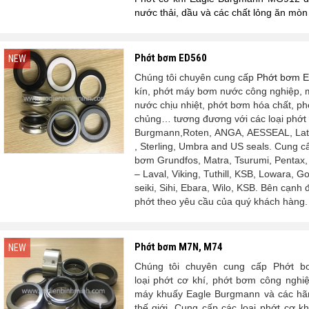
nước thải, dầu và các chất lỏng ăn mòn
Phớt bơm ED560
NEW
Chúng tôi chuyên cung cấp
Phớt bơm E
kín, phớt máy bơm nước công nghiệp, 
nước chịu nhiệt, phớt bơm hóa chất, ph
chủng… tương đương với các loại phớt
Burgmann,Roten, ANGA, AESSEAL, Latty,
, Sterling, Umbra and US seals. Cung c
bơm Grundfos, Matra, Tsurumi, Pentax, Sa
– Laval, Viking, Tuthill, KSB, Lowara, G
seiki, Sihi,
Ebara, Wilo, KSB. Bên cạnh đó
phớt theo yêu cầu của quý khách hàng.
Phớt bơm M7N, M74
NEW
Chúng tôi chuyên cung cấp Phớt 
loại phớt cơ khí, phớt bơm công nghi
máy khuấy Eagle Burgmann và các hã
thế giới. Cung cấp các loại phớt cơ 