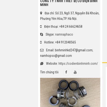
CÔNG TY TNHH THIẾT BỊ CƠ ĐIỆN BÌNH
MINH
Địa chỉ: Số 23, Ngõ 37, Nguyễn Bá Khoản,
Phường Yên Hòa,TP. Hà Nội.
Điện thoại: +84 24 66624658
Skype:
namnaphaco
Hotline: +84 912040565
Email: binhminhkd247@gmail.com;
namhopso@gmail.com
Website:
https://codienbinhminh.com/
Tìm chúng tôi