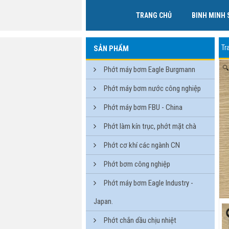
TRANG CHỦ
BINH MINH 
Tr
SẢN PHẨM
Phớt máy bơm Eagle Burgmann
Phớt máy bơm nước công nghiệp
Phớt máy bơm FBU - China
Phớt làm kín trục, phớt mặt chà
Phớt cơ khí các ngành CN
Phớt bơm công nghiệp
Phớt máy bơm Eagle Industry -
Japan.
Phớt chắn dầu chịu nhiệt