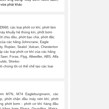
 vừa phải khác
D560,
các loại phớt cơ khí, phớt làm
máy khuấy hệ thùng kín, phốt bơm
ớt chịu dầu, phớt bạc chà, phớt đặc
 của các hãng Johncrane, Eagle
 Roplan, Sealol ,Vulcan, Chesterton
ấp các loại phớt cơ khí của các hãng
er, Foras, Flyg, Allweiller, ABS, Alfa
oulds,
Shinko-
 chúng tôi có thể chế tạo các loại
bơm M7N, M74 Eagleburgmann, các
ệp, phớt chặn dầu máy nén khí, phớt
ng phớt bơm - phớt cơ khí hàng đầu
khí hãng bơm Ebara, Grundfos, Matra,