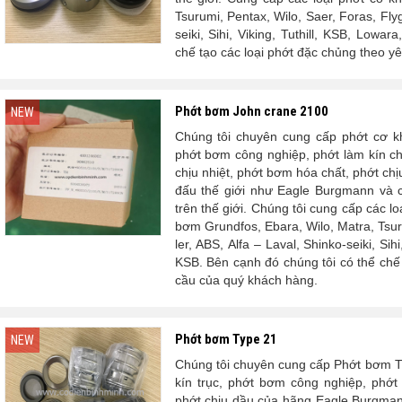
Tsurumi, Pentax, Wilo, Saer, Foras, Flyg,
seiki, Sihi, Viking, Tuthill, KSB, Lowa
chế tạo các loại phớt đặc chủng theo y
Phớt bơm John crane 2100
NEW
Chúng tôi chuyên cung cấp phớt cơ k
phớt bơm công nghiệp, phớt làm kín c
chịu nhiệt, phớt bơm hóa chất, phớt 
đấu thế giới như Eagle Burgmann và c
trên thế giới. Chúng tôi cung cấp các 
bơm Grundfos,
Ebara, Wilo,
Matra, Tsur
ler, ABS, Alfa – Laval, Shinko-seiki, Sih
KSB. Bên cạnh đó chúng tôi có thể chế 
cầu của quý khách hàng.
Phớt bơm Type 21
NEW
Chúng tôi chuyên cung cấp Phớt bơm Typ
kín trục, phớt bơm công nghiệp, phớt
phớt chịu dầu của hãng Eagle Burgman