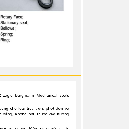
-
Eagle Burgmann Mechanical seals
ùng cho loại trục trơn, phớt đơn và
ân bằng, Không phụ thuộc vào hướng
ược ứng dụng: Máy bơm nước sạch,