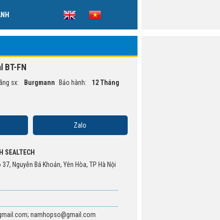
ẢNH
l BT-FN
ãng sx:
Burgmann
Bảo hành:
12 Tháng
Zalo
H SEALTECH
õ 37, Nguyễn Bá Khoản, Yên Hòa, TP Hà Nội
gmail.com; namhopso@gmail.com