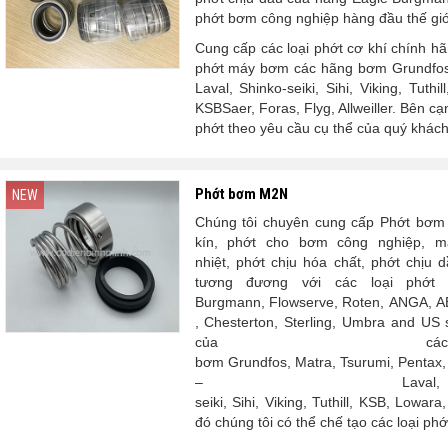
phớt bơm công nghiệp hàng đầu thế giớ
Cung cấp các loại phớt cơ khí chính h
phớt máy bơm các hãng bơm Grundfos, 
Laval, Shinko-seiki, Sihi, Viking, Tuth
KSBSaer, Foras, Flyg, Allweiller. Bên cạ
phớt theo yêu cầu cụ thể của quý khác
Phớt bơm M2N
NEW
Chúng tôi chuyên cung cấp Phớt bơm 
kín, phớt cho bơm công nghiệp, m
nhiệt, phớt chịu hóa chất, phớt chịu
tương đương với các loại phớt 
Burgmann, Flowserve, Roten, ANGA, AE
, Chesterton, Sterling, Umbra and US 
của cá
bơm Grundfos, Matra, Tsurumi, Pentax, Sa
– Laval,
seiki, Sihi, Viking, Tuthill, KSB, Lowa
đó chúng tôi có thể chế tạo các loại ph