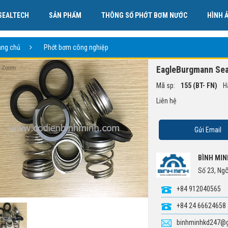
SEALTECH
SẢN PHẨM
THÔNG SỐ PHỚT BƠM NƯỚC
HÌNH 
TÀI LIỆU VỀ PHỚT CƠ KHÍ.
LIÊN HỆ
ang chủ
Phớt bơm công nghiệp
EagleBurgmann Sea
Zoom
Mã sp:
155 (BT- FN)
H
Liên hệ
Gửi Email
BÌNH MIN
Số 23, Ng
+84 912040565
+84 24 66624658
binhminhkd247@