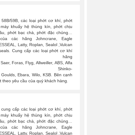
58B/59B, các loại phớt cơ khí, phớt
 máy khuấy hệ thùng kín, phớt chịu
 dầu, phớt bạc chà, phớt đặc chủng…
của các hãng Johncrane, Eagle
SSEAL, Latty, Roplan, Sealol ,Vulcan
seals. Cung cấp các loại phớt cơ khí
c hãng
er, Foras, Flyg, Allweiller, ABS, Alfa
 Shinko-
ra, Goulds, Ebara, Wilo, KSB. Bên cạnh
ớt theo yêu cầu của quý khách hàng.
cung cấp các loại phớt cơ khí, phớt
 máy khuấy hệ thùng kín, phớt chịu
 dầu, phớt bạc chà, phớt đặc chủng…
của các hãng Johncrane, Eagle
SSEAL, Latty, Roplan, Sealol ,Vulcan