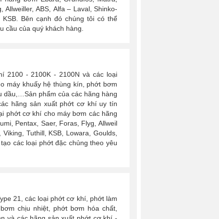
 Allweiller, ABS, Alfa – Laval, Shinko-
ra, KSB. Bên cạnh đó chúng tôi có thể
êu cầu của quý khách hàng.
hí 2100 - 2100K - 2100N và các loại
ho máy khuấy hệ thùng kín, phớt bơm
chịu dầu,…Sản phẩm của các hãng hàng
ác hãng sản xuất phớt cơ khí uy tín
loại phớt cơ khí cho máy bơm các hãng
umi, Pentax, Saer, Foras, Flyg, Allweil
i, Viking, Tuthill, KSB, Lowara, Goulds,
tạo các loại
phớt đặc chủng
theo yêu
e 21, các loại phớt cơ khí, phớt làm
 bơm chịu nhiệt, phớt bơm hóa chất,
n và các hãng sản xuất phớt cơ khí -